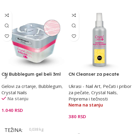
CN Bubblegum gel beli 3ml
CN Cleanser za pecate
100ml -limun
Gelovi za crtanje
,
Bubblegum
,
Ukrasi - Nail Art
,
Pečati i pribor
Crystal Nails
za pečate
,
Crystal Nails
,
Na stanju
Priprema i tečnosti
Nema na stanju
1.040
RSD
380
RSD
Dodaj U Korpu
Pročitajte Još
0,038 kg
TEŽINA