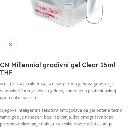
Click to enlarge
CN Millennial gradivni gel Clear 15ml
THF
MILLENNIAL Builder Gel – Clear (15 ml) je nova generacija
samonivelišućih gradivnih gelova, namenjena profesionalnoj
upotrebi u manikiru.
Njegova inteligentna tekstura omogućava da gel ostane tačno
tamo gde je nanesen, bez razlivanja, što omogućava brzo i
precizno oblikovanje noktiju. Nekoliko pokreta četkicom je