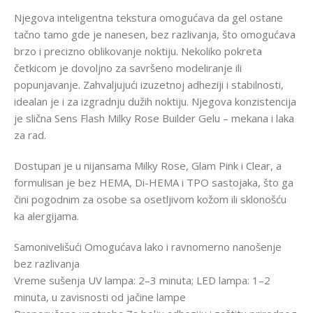
Njegova inteligentna tekstura omogućava da gel ostane
tačno tamo gde je nanesen, bez razlivanja, što omogućava
brzo i precizno oblikovanje noktiju. Nekoliko pokreta
četkicom je dovoljno za savršeno modeliranje ili
popunjavanje. Zahvaljujući izuzetnoj adheziji i stabilnosti,
idealan je i za izgradnju dužih noktiju. Njegova konzistencija
je slična Sens Flash Milky Rose Builder Gelu – mekana i laka
za rad.
Dostupan je u nijansama Milky Rose, Glam Pink i Clear, a
formulisan je bez HEMA, Di-HEMA i TPO sastojaka, što ga
čini pogodnim za osobe sa osetljivom kožom ili sklonošću
ka alergijama.
Samonivelišući Omogućava lako i ravnomerno nanošenje
bez razlivanja
Vreme sušenja UV lampa: 2–3 minuta; LED lampa: 1–2
minuta, u zavisnosti od jačine lampe