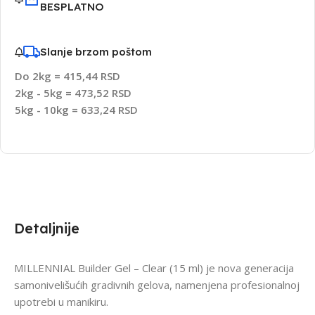
BESPLATNO
Slanje brzom poštom
Do 2kg = 415,44 RSD
2kg - 5kg = 473,52 RSD
5kg - 10kg = 633,24 RSD
Detaljnije
MILLENNIAL Builder Gel – Clear (15 ml) je nova generacija
samonivelišućih gradivnih gelova, namenjena profesionalnoj
upotrebi u manikiru.