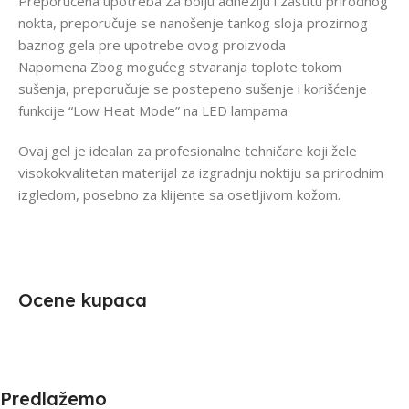
Preporučena upotreba Za bolju adheziju i zaštitu prirodnog
nokta, preporučuje se nanošenje tankog sloja prozirnog
baznog gela pre upotrebe ovog proizvoda
Napomena Zbog mogućeg stvaranja toplote tokom
sušenja, preporučuje se postepeno sušenje i korišćenje
funkcije “Low Heat Mode” na LED lampama
Ovaj gel je idealan za profesionalne tehničare koji žele
visokokvalitetan materijal za izgradnju noktiju sa prirodnim
izgledom, posebno za klijente sa osetljivom kožom.
Ocene kupaca
Predlažemo