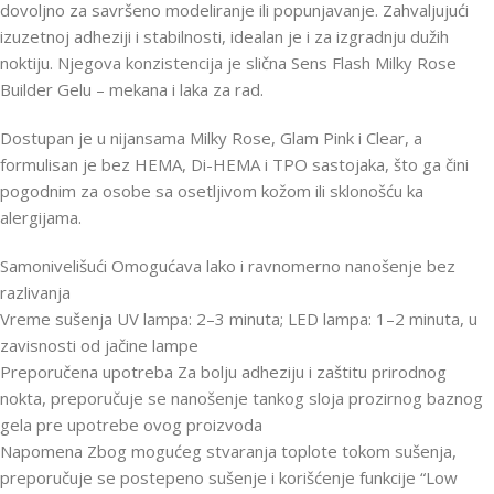
dovoljno za savršeno modeliranje ili popunjavanje. Zahvaljujući
izuzetnoj adheziji i stabilnosti, idealan je i za izgradnju dužih
noktiju. Njegova konzistencija je slična Sens Flash Milky Rose
Builder Gelu – mekana i laka za rad.
Dostupan je u nijansama Milky Rose, Glam Pink i Clear, a
formulisan je bez HEMA, Di-HEMA i TPO sastojaka, što ga čini
pogodnim za osobe sa osetljivom kožom ili sklonošću ka
alergijama.
Samonivelišući Omogućava lako i ravnomerno nanošenje bez
razlivanja
Vreme sušenja UV lampa: 2–3 minuta; LED lampa: 1–2 minuta, u
zavisnosti od jačine lampe
Preporučena upotreba Za bolju adheziju i zaštitu prirodnog
nokta, preporučuje se nanošenje tankog sloja prozirnog baznog
gela pre upotrebe ovog proizvoda
Napomena Zbog mogućeg stvaranja toplote tokom sušenja,
preporučuje se postepeno sušenje i korišćenje funkcije “Low