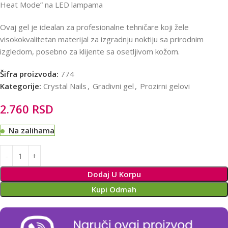
Heat Mode” na LED lampama
Ovaj gel je idealan za profesionalne tehničare koji žele
visokokvalitetan materijal za izgradnju noktiju sa prirodnim
izgledom, posebno za klijente sa osetljivom kožom.
Šifra proizvoda:
774
Kategorije:
Crystal Nails
,
Gradivni gel
,
Prozirni gelovi
2.760
RSD
Na zalihama
Alternative:
Dodaj U Korpu
Kupi Odmah