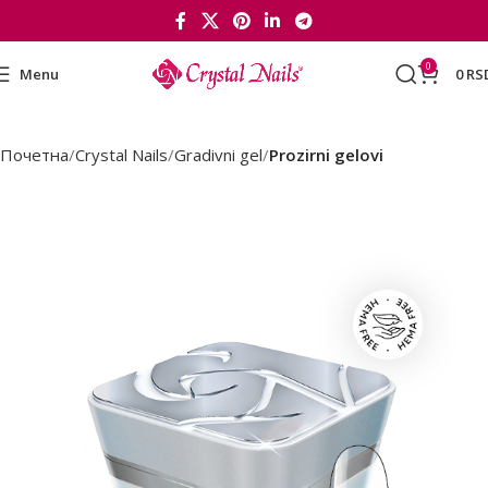
0
Menu
0
RS
Почетна
Crystal Nails
Gradivni gel
Prozirni gelovi