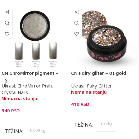
CN ChroMirror pigment –
CN Fairy gliter – 01 gold
silver
Ukrasi
,
ChroMirror Prah
,
Ukrasi
,
Fairy Glitter
Nema na stanju
Crystal Nails
Nema na stanju
410
RSD
540
RSD
Pročitajte Još
Pročitajte Još
0,01 kg
TEŽINA
0,009 kg
TEŽINA