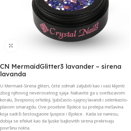
Click to enlarge
CN MermaidGlitter3 lavander – sirena
lavanda
U Mermaid-Sirena gliteri, ćete odmah zaljubiti kao i vasi klijenti
zbog njihovog neverovatnog sjaja. Nabavite ga u svetlucavom
koralu, živopisnoj orhideji, ljubičasto-sjajnoj lavandi i zelenkasto-
plavom smaragdu. Ove posebne šljokice su prelepa mešavina
koja sadrži šestougaone ljuspice i šljokice . Kada se nanesu,
dobija se efekat kao da ljuske bajkovitih sirena prekrivaju
površinu nokta.