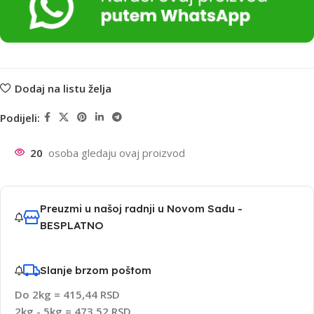
Dodaj na listu želja
Podijeli:
20
osoba gledaju ovaj proizvod
Preuzmi u našoj radnji u Novom Sadu -
BESPLATNO
Slanje brzom poštom
Do 2kg = 415,44 RSD
2kg - 5kg = 473,52 RSD