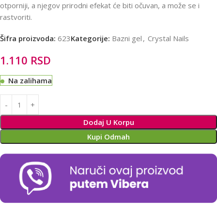
otporniji, a njegov prirodni efekat će biti očuvan, a može se i
rastvoriti.
Šifra proizvoda:
623
Kategorije:
Bazni gel
,
Crystal Nails
1.110
RSD
Na zalihama
Alternative:
Dodaj U Korpu
Kupi Odmah