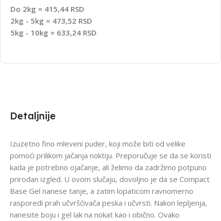
Do 2kg = 415,44 RSD
2kg - 5kg = 473,52 RSD
5kg - 10kg = 633,24 RSD
Detaljnije
Izuzetno fino mleveni puder, koji može biti od velike
pomoći prilikom jačanja noktiju. Preporučuje se da se koristi
kada je potrebno ojačanje, ali želimo da zadržimo potpuno
prirodan izgled. U ovom slučaju, dovoljno je da se Compact
Base Gel nanese tanje, a zatim lopaticom ravnomerno
rasporedi prah učvršćivača peska i učvrsti. Nakon lepljenja,
nanesite boju i gel lak na nokat kao i obično. Ovako