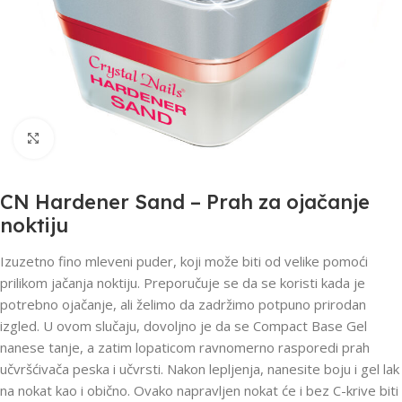
Click to enlarge
CN Hardener Sand – Prah za ojačanje
noktiju
Izuzetno fino mleveni puder, koji može biti od velike pomoći
prilikom jačanja noktiju. Preporučuje se da se koristi kada je
potrebno ojačanje, ali želimo da zadržimo potpuno prirodan
izgled. U ovom slučaju, dovoljno je da se Compact Base Gel
nanese tanje, a zatim lopaticom ravnomerno rasporedi prah
učvršćivača peska i učvrsti. Nakon lepljenja, nanesite boju i gel lak
na nokat kao i obično. Ovako napravljen nokat će i bez C-krive biti