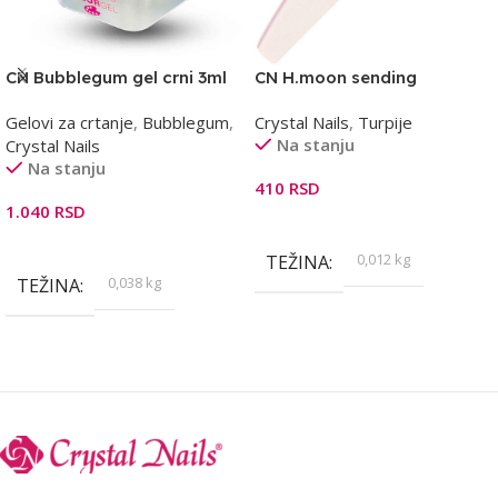
CN Bubblegum gel crni 3ml
CN H.moon sending
#180/200 turpija pink
Gelovi za crtanje
,
Bubblegum
,
Crystal Nails
,
Turpije
Na stanju
Crystal Nails
Na stanju
410
RSD
1.040
RSD
Dodaj U Korpu
Dodaj U Korpu
0,012 kg
TEŽINA
0,038 kg
TEŽINA