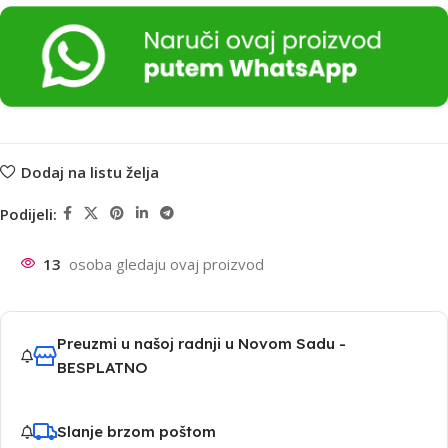
Dodaj na listu želja
Podijeli:
13
osoba gledaju ovaj proizvod
Preuzmi u našoj radnji u Novom Sadu -
BESPLATNO
Slanje brzom poštom