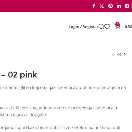
0
Login / Register
0
R
 – 02 pink
ijamantni gliteri koji daju jaki svjetlucavi odsjaj koji podsjeća na
a različitih veličina, jednostavno se prelijevaju i svjetlucaju
oktima u prave dragulje.
 bojama ispod kako biste dobili razne efekte na noktima, dok