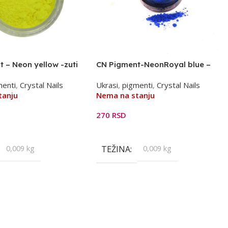
 – Neon yellow -zuti
CN Pigment-NeonRoyal blue –
kraljevsko plavi
menti
,
Crystal Nails
Ukrasi
,
pigmenti
,
Crystal Nails
tanju
Nema na stanju
270
RSD
Još
Pročitajte Još
0,009 kg
TEŽINA
0,009 kg