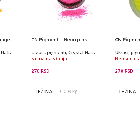
ange –
CN Pigment – Neon pink
CN Pigment
 Nails
Ukrasi
,
pigmenti
,
Crystal Nails
Ukrasi
,
pig
Nema na stanju
Nema na s
270
RSD
270
RSD
Pročitajte Još
Pročitajte 
TEŽINA
0,009 kg
TEŽINA