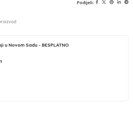
Podijeli:
proizvod
dnji u Novom Sadu - BESPLATNO
m