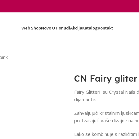
Web Shop
Novo U Ponudi
Akcija
Katalog
Kontakt
pink
CN Fairy gliter
Fairy Glitteri su Crystal Nails d
dijamante.
Zahvaljujući kristalnim ljuskicam
pretvarajući vaše dizajne na n
Lako se kombinuje s različitim