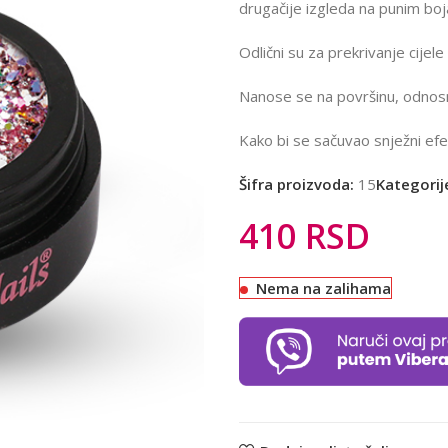
drugačije izgleda na punim boja
Odlični su za prekrivanje cijele 
Nanose se na površinu, odnosn
Kako bi se sačuvao snježni efek
Šifra proizvoda:
15
Kategorij
410
RSD
Nema na zalihama