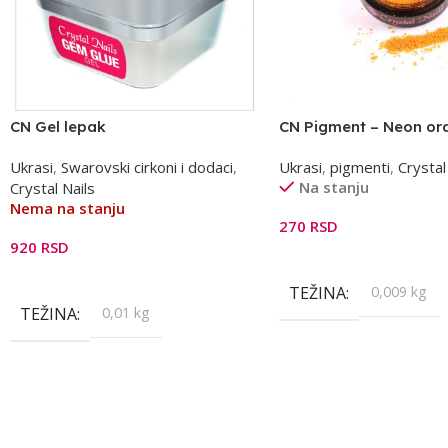
CN Gel lepak
CN Pigment – Neon or
narandzasti
Ukrasi
,
Swarovski cirkoni i dodaci
,
Ukrasi
,
pigmenti
,
Crystal
Na stanju
Crystal Nails
Nema na stanju
270
RSD
920
RSD
Dodaj U Korpu
Pročitajte Još
TEŽINA
0,009 kg
TEŽINA
0,01 kg