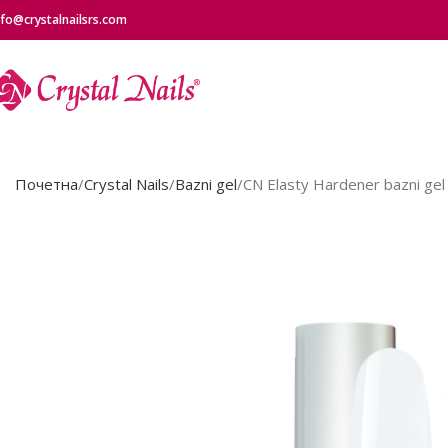
nfo@crystalnailsrs.com
Почетна
Crystal Nails
Bazni gel
CN Elasty Hardener bazni gel