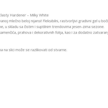
Elasty Hardener – Milky White
noj mlečno beloj nijansi! Fleksibilni, rastvorljivi gradivni gel u 
ne, u skladu sa čistim i suptilnim trendovima jesen-zima sezone.
 kamenčića, prahova i dekorativnih folija, kao i za dodatno zatvara
 na slici može se razlikovati od stvarne.