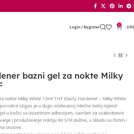
0
Login / Register
0
R
ener bazni gel za nokte Milky
F
za nokte Milky White 13ml THF Elasty Hardener – Milky White
 porodice stigao je u dugo očekivanoj mlečno beloj nijansi!
vni gel u bočici sa izuzetnom adhezijom, savršen za svakodnevni
ivanje i produžavanje noktiju do S/M dužine, u skladu sa čistim i
ima sezone.