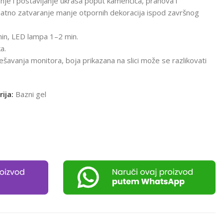
anje i postavljanje ukrasa poput kamenčića, prahova i
dodatno zatvaranje manje otpornih dekoracija ispod završnog
min, LED lampa 1–2 min.
a.
šavanja monitora, boja prikazana na slici može se razlikovati
ija:
Bazni gel