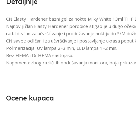
Detaljnije
CN Elasty Hardener bazni gel za nokte Milky White 13ml THF 
Najnoviji član Elasty Hardener porodice stigao je u dugo očekiva
rad. Idealan za učvršćivanje i produžavanje noktiju do S/M duži
CN savet: odličan i za učvršćivanje i postavljanje ukrasa poput
Polimerizacija: UV lampa 2–3 min, LED lampa 1–2 min.
Bez HEMA i Di-HEMA sastojaka.
Napomena: zbog različitih podešavanja monitora, boja prikazana
Ocene kupaca