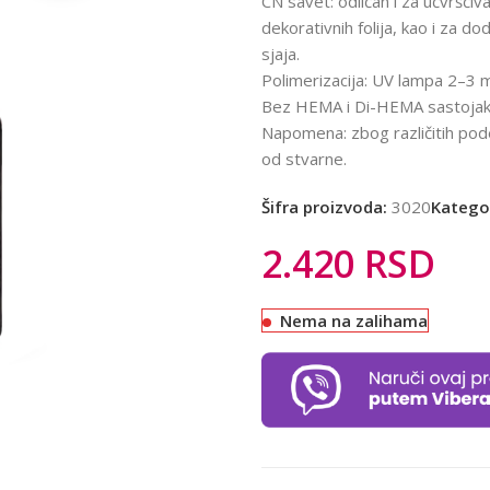
CN savet: odličan i za učvršćiv
dekorativnih folija, kao i za 
sjaja.
Polimerizacija: UV lampa 2–3 
Bez HEMA i Di-HEMA sastojak
Napomena: zbog različitih pode
od stvarne.
Šifra proizvoda:
3020
Kategor
2.420
RSD
Nema na zalihama