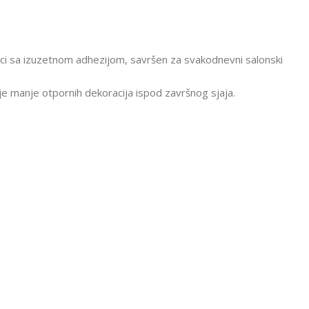
bočici sa izuzetnom adhezijom, savršen za svakodnevni salonski
nje manje otpornih dekoracija ispod završnog sjaja.