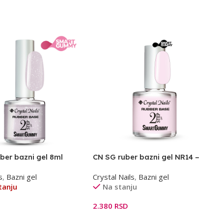
ber bazni gel 8ml
CN SG ruber bazni gel NR14 –
milky rose 13ml
s
,
Bazni gel
Crystal Nails
,
Bazni gel
tanju
Na stanju
2.380
RSD