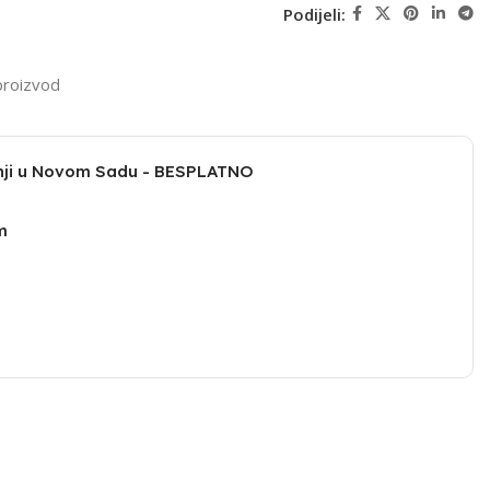
Podijeli:
proizvod
dnji u Novom Sadu - BESPLATNO
m