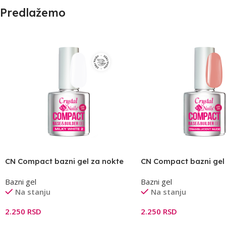
Predlažemo
CN Compact bazni gel za nokte
CN Compact bazni gel
milky white2 – 13ml THF
Traslucent Nude 13ml 
Bazni gel
Bazni gel
Na stanju
Na stanju
2.250
RSD
2.250
RSD