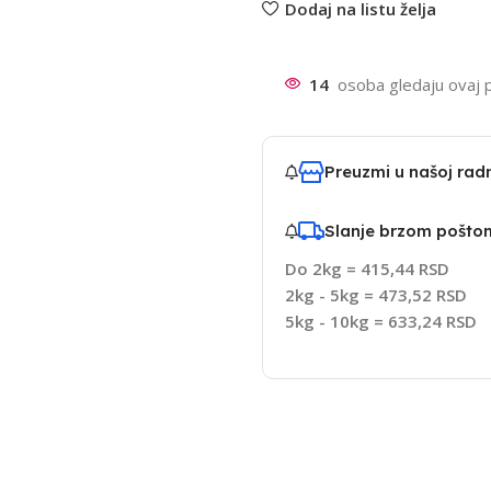
Dodaj na listu želja
14
osoba gledaju ovaj 
Preuzmi u našoj ra
Slanje brzom pošto
Do 2kg = 415,44 RSD
2kg - 5kg = 473,52 RSD
5kg - 10kg = 633,24 RSD