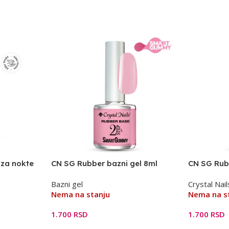
 za nokte
CN SG Rubber bazni gel 8ml
CN SG Rub
THF
Baby Pink
NR50
Bazni gel
Crystal Nail
Nema na stanju
Nema na s
1.700
RSD
1.700
RSD