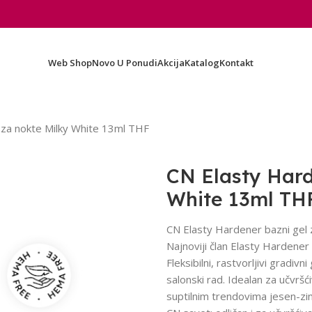
Web Shop
Novo U Ponudi
Akcija
Katalog
Kontakt
 za nokte Milky White 13ml THF
CN Elasty Hard
White 13ml TH
CN Elasty Hardener bazni gel 
Najnoviji član Elasty Hardener
Fleksibilni, rastvorljivi gradi
salonski rad. Idealan za učvršć
suptilnim trendovima jesen-z