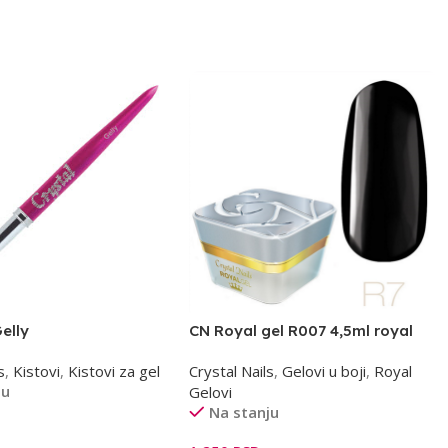
Gelly
CN Royal gel R007 4,5ml royal
black
s
,
Kistovi
,
Kistovi za gel
Crystal Nails
,
Gelovi u boji
,
Royal
ju
Gelovi
Na stanju