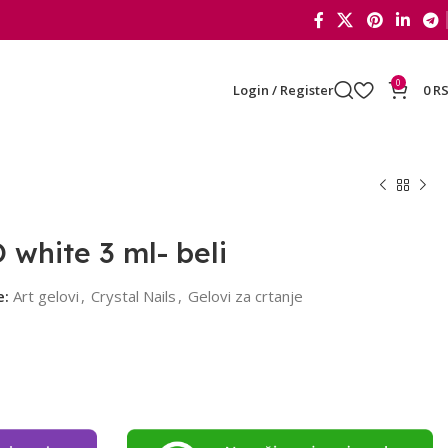
0
Login / Register
0
R
 white 3 ml- beli
e:
Art gelovi
,
Crystal Nails
,
Gelovi za crtanje