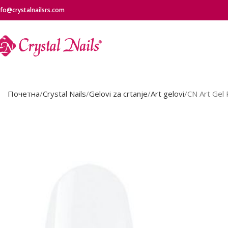
nfo@crystalnailsrs.com
Почетна
Crystal Nails
Gelovi za crtanje
Art gelovi
CN Art Gel 