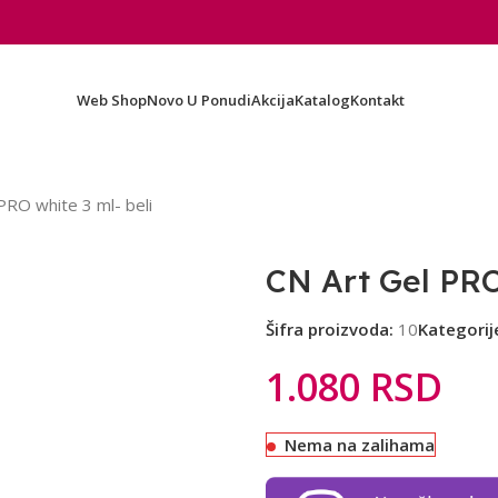
Web Shop
Novo U Ponudi
Akcija
Katalog
Kontakt
PRO white 3 ml- beli
CN Art Gel PRO
Šifra proizvoda:
10
Kategorij
1.080
RSD
Nema na zalihama