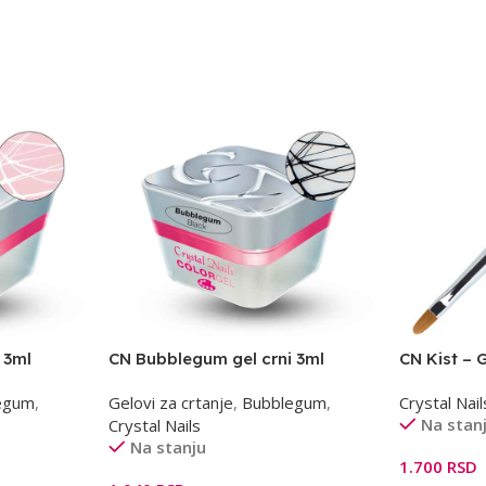
 3ml
CN Bubblegum gel crni 3ml
CN Kist – 
egum
,
Gelovi za crtanje
,
Bubblegum
,
Crystal Nail
Na stan
Crystal Nails
Na stanju
1.700
RSD