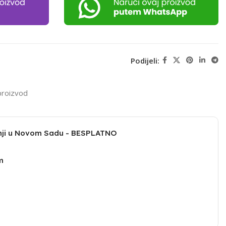
Podijeli:
proizvod
dnji u Novom Sadu - BESPLATNO
m