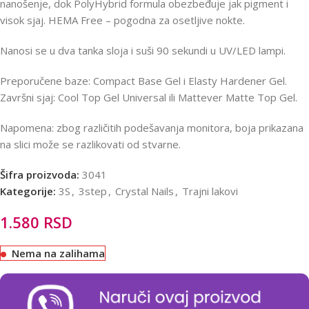
nanošenje, dok PolyHybrid formula obezbeđuje jak pigment i
visok sjaj. HEMA Free – pogodna za osetljive nokte.
Nanosi se u dva tanka sloja i suši 90 sekundi u UV/LED lampi.
Preporučene baze: Compact Base Gel i Elasty Hardener Gel.
Završni sjaj: Cool Top Gel Universal ili Mattever Matte Top Gel.
Napomena: zbog različitih podešavanja monitora, boja prikazana
na slici može se razlikovati od stvarne.
Šifra proizvoda:
3041
Kategorije:
3S
,
3step
,
Crystal Nails
,
Trajni lakovi
1.580
RSD
Nema na zalihama