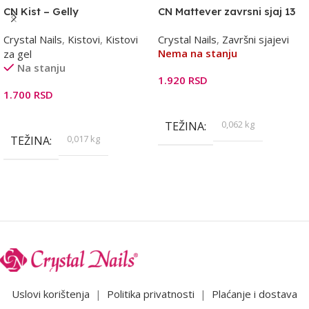
CN Kist – Gelly
CN Mattever zavrsni sjaj 13
ml
Crystal Nails
,
Kistovi
,
Kistovi
Crystal Nails
,
Završni sjajevi
Nema na stanju
za gel
Na stanju
1.920
RSD
1.700
RSD
Pročitajte Još
Dodaj U Korpu
0,062 kg
TEŽINA
0,017 kg
TEŽINA
Uslovi korištenja
|
Politika privatnosti
|
Plaćanje i dostava