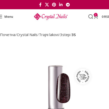
0
Menu
0
RS
Почетна
Crystal Nails
Trajni lakovi
3step
3S