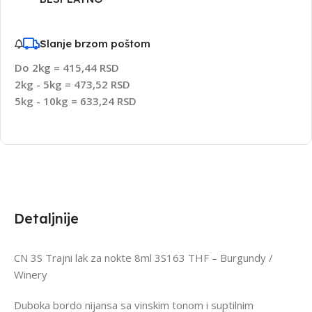
Slanje brzom poštom
Do 2kg = 415,44 RSD
2kg - 5kg = 473,52 RSD
5kg - 10kg = 633,24 RSD
Detaljnije
CN 3S Trajni lak za nokte 8ml 3S163 THF – Burgundy /
Winery
Duboka bordo nijansa sa vinskim tonom i suptilnim