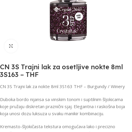
Click to enlarge
CN 3S Trajni lak za osetljive nokte 8ml
3S163 – THF
CN 3S Trajni lak za nokte 8ml 3S163 THF – Burgundy / Winery
Duboka bordo nijansa sa vinskim tonom i suptilnim šljokicama
koje pružaju diskretan praznični sjaj. Elegantna i raskošna boja
koja unosi dozu luksuza u svaku manikir kombinaciju.
Kremasto-šljokičasta tekstura omogućava lako i precizno