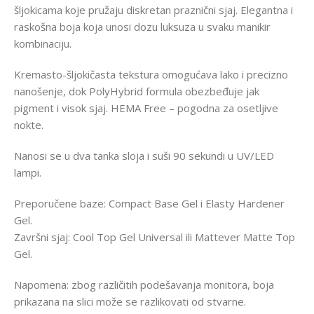
šljokicama koje pružaju diskretan praznični sjaj. Elegantna i
raskošna boja koja unosi dozu luksuza u svaku manikir
kombinaciju.
Kremasto-šljokičasta tekstura omogućava lako i precizno
nanošenje, dok PolyHybrid formula obezbeđuje jak
pigment i visok sjaj. HEMA Free – pogodna za osetljive
nokte.
Nanosi se u dva tanka sloja i suši 90 sekundi u UV/LED
lampi.
Preporučene baze: Compact Base Gel i Elasty Hardener
Gel.
Završni sjaj: Cool Top Gel Universal ili Mattever Matte Top
Gel.
Napomena: zbog različitih podešavanja monitora, boja
prikazana na slici može se razlikovati od stvarne.