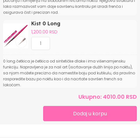
pucanja i lomljenja na slobodnim ivicama nokta. Njegova struktura i
laka razmazivost vam daje savršenu kontrolu pri izradi frenča i
osigurava čist i precizan rad.
Kist 0 Long
1,200.00 RSD
0 long četkica je četkica od sintetičke dlake i ima višenamjensku
funkciju. Napravljena je za nail art (iscrtavanje dužih linija po noktu),
sa njom možete precizno da namestite boju pod kutikulu, da pravilno
rasporedite bazu po noktu kao i da nacrtate savršen french sa
lakoćom.
Ukupno: 4010.00 RSD
Dodaj u korpu