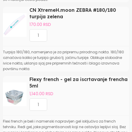
CN XtremeH.moon ZEBRA #180/180
turpija zelena
170.00 RSD
Turpija 180/180, namenjena je za pripremu prirodnog nokta. 180/180
označava koliko je turpija gruba tj. jačinu turpije. Oblikuje slobodne
ivice nokta, uklanja sjaj pre pripremnih tečnosti i blago izravnava
površinu nokta.
Flexy french - gel za iscrtavanje frencha
5ml
1,140.00 RSD
Flexi french je beli i namenski napravljen gel isključivo za french
tehniku. Ređi gel, jake pigmentisanosti koji ne ostavlja lepljivi sloj. Bez