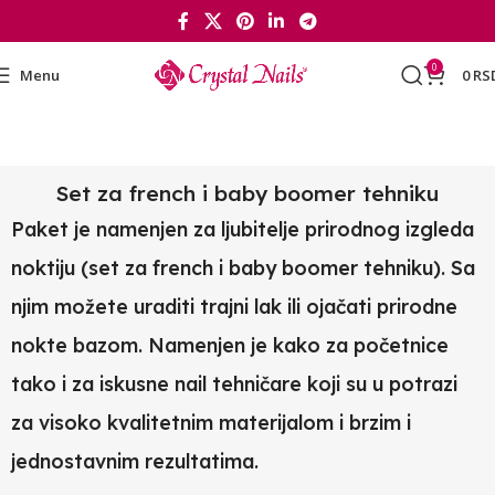
0
Menu
0
RS
Set za french i baby boomer tehniku
Paket je namenjen za ljubitelje prirodnog izgleda
noktiju (set za french i baby boomer tehniku). Sa
njim možete uraditi trajni lak ili ojačati prirodne
nokte bazom. Namenjen je kako za početnice
tako i za iskusne nail tehničare koji su u potrazi
za visoko kvalitetnim materijalom i brzim i
jednostavnim rezultatima.