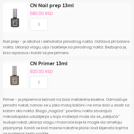
CN Nail prep 13ml
580.00 RSD
Nail prep - je alkohol i dehidrator prirodnog nokta. Održava pH balans
nokta. Uklanja vlagu, ulja i bakterije sa prirodnog nokta. Bezbojna je,
brzo isparava i koristi se pre primera.
CN Primer 13ml
920.00 RSD
Primer - je pripremna tečnost na bazi metakrilne kiseline. Odmašćuje
prirodni nokat, nanosi se u jako maloj količini i ne sme doći u dodir sa
kožom oko nokta. Blago ,,nagriza’’ površinu nokta stvarajući
mikroskopska udubljenja u koja materijal može da se ,,zaključa’’.
Isušuje nokat, uklanja vlagu i masnoće koje bi mogle da ometaju
prijanjanje. Koristi se kod masne nokatne ploče i kod klijenata kojima
se materijal često podiže.